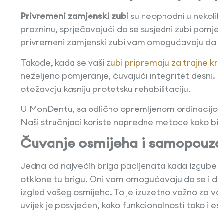
Privremeni zamjenski zubi
su neophodni u nekoli
prazninu, sprječavajući da se susjedni zubi pomje
privremeni zamjenski zubi vam omogućavaju da n
Takođe, kada se vaši
zubi pripremaju za trajne k
neželjeno pomjeranje, čuvajući integritet desni
otežavaju kasniju protetsku rehabilitaciju.
U MonDentu, sa odlično opremljenom ordinacijom
Naši stručnjaci koriste napredne metode kako bi
Čuvanje osmijeha i samopouz
Jedna od najvećih briga pacijenata kada izgube zu
otklone tu brigu. Oni vam omogućavaju da se i da
izgled vašeg osmijeha. To je izuzetno važno za 
uvijek je posvjećen, kako funkcionalnosti tako i e