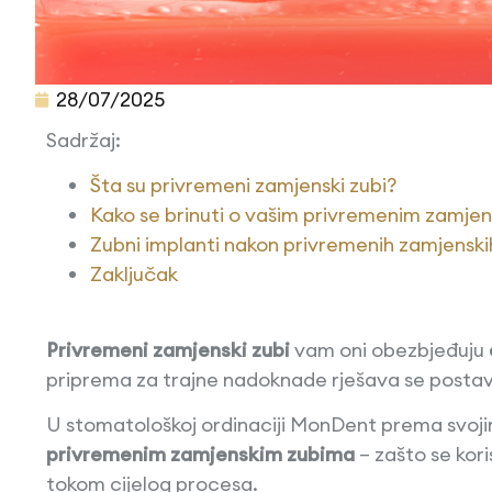
28/07/2025
Sadržaj:
Šta su privremeni zamjenski zubi?
Kako se brinuti o vašim privremenim zamje
Zubni implanti nakon privremenih zamjenski
Zaključak
Privremeni zamjenski zubi
vam oni obezbjeđuju
priprema za trajne nadoknade rješava se postav
U stomatološkoj ordinaciji MonDent prema svojim
privremenim zamjenskim zubima
– zašto se kori
tokom cijelog procesa.