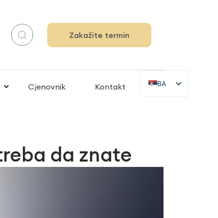
Zakažite termin
BA
Cjenovnik
Kontakt
DE
SL
EN
 treba da znate
ZH
IT