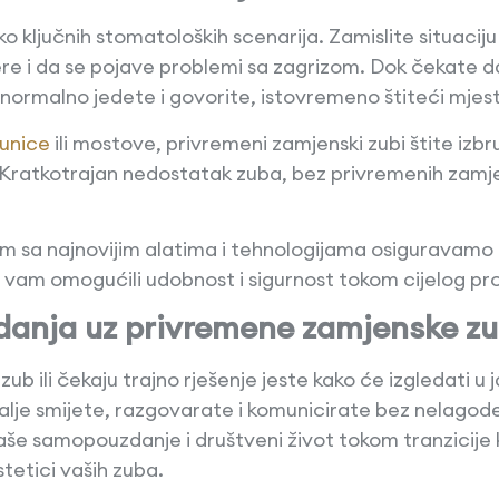
ko ključnih stomatoloških scenarija. Zamislite situac
re i da se pojave problemi sa zagrizom. Dok čekate da 
ormalno jedete i govorite, istovremeno štiteći mjest
runice
ili mostove, privremeni zamjenski zubi štite izbr
. Kratkotrajan nedostatak zuba, bez privremenih zamje
 sa najnovijim alatima i tehnologijama osiguravamo 
 vam omogućili udobnost i sigurnost tokom cijelog pr
danja uz privremene zamjenske z
b ili čekaju trajno rješenje jeste kako će izgledati u 
lje smijete, razgovarate i komunicirate bez nelagode, 
vaše samopouzdanje i društveni život tokom tranzicije
stetici vaših zuba.