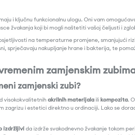
imaju i ključnu funkcionalnu ulogu. Oni vam omogućav
e žvakanja koji bi mogli naštetiti vašoj čeljusti i zg
sjetljivosti na temperaturne promjene, smanjujući rizik
i, sprječavaju nakupljanje hrane i bakterija, te pomaž
rivremenim zamjenskim zubim
meni zamjenski zubi?
d visokokvalitetnih
akrilnih materijala
ili
kompozita
. 
zagrizu i estetici direktno u ordinaciji. Lako se dorad
 izdržljivi
da izdrže svakodnevno žvakanje tokom perio