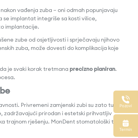
iju nakon vađenja zuba – oni odmah popunjavaju
se implantat integriše sa kosti vilice,
o implantacije.
ušene zube od osjetljivosti i sprječavaju njihovo
nskih zuba, može dovesti do komplikacija koje
da je svaki korak tretmana
precizno planiran
.
ocesa.
ube
javnosti. Privremeni zamjenski zubi su zato tu da
Pozovi
zadržavajući prirodan i estetski prihvatljiv
 ka trajnom rješenju. MonDent stomatološki tim
Termin