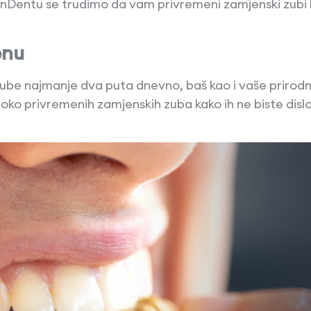
 MonDentu se trudimo da vam privremeni zamjenski zubi 
enu
be najmanje dva puta dnevno, baš kao i vaše prirodne
 oko privremenih zamjenskih zuba kako ih ne biste dis