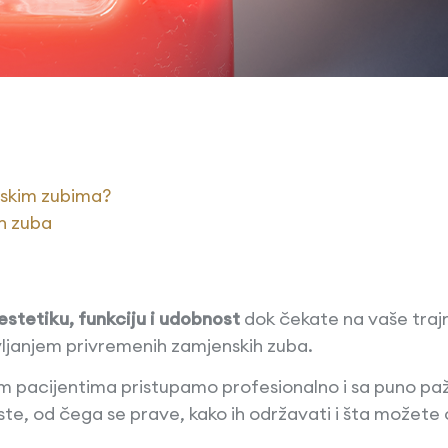
nskim zubima?
h zuba
estetiku, funkciju i udobnost
dok čekate na vaše trajne
ljanjem privremenih zamjenskih zuba.
 pacijentima pristupamo profesionalno i sa puno pažn
ste, od čega se prave, kako ih održavati i šta možete 