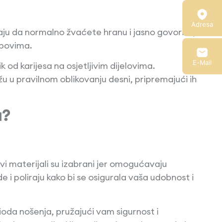
Adresa
aju da normalno žvaćete hranu i jasno govorite,
lobovima.
E-Mail
 od karijesa na osjetljivim dijelovima.
u u pravilnom oblikovanju desni, pripremajući ih
a?
Ovi materijali su izabrani jer omogućavaju
e i poliraju kako bi se osigurala vaša udobnost i
da nošenja, pružajući vam sigurnost i