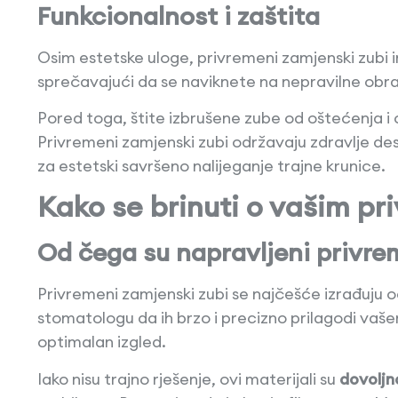
Funkcionalnost i zaštita
Osim estetske uloge, privremeni zamjenski zubi 
sprečavajući da se naviknete na nepravilne obrasc
Pored toga, štite izbrušene zube od oštećenja i o
Privremeni zamjenski zubi održavaju zdravlje desn
za estetski savršeno nalijeganje trajne krunice.
Kako se brinuti o vašim p
Od čega su napravljeni privre
Privremeni zamjenski zubi se najčešće izrađuju o
stomatologu da ih brzo i precizno prilagodi vašem 
optimalan izgled.
Iako nisu trajno rješenje, ovi materijali su
dovoljno