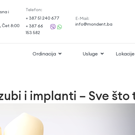
Telefon:
sna i
+ 387 51 240 677
E-Mail:
info@mondent.ba
0, Čet 8:00
+ 387 66
153 582
Ordinacija
Usluge
Lokacije
ubi i implanti – Sve što