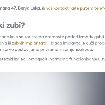
mana 47, Banja Luka
, ili
nas kontaktirajte putem tele
i zubi?
de koje se koriste da premoste period između gubitka 
ova ili
zubnih implantata
. Izrada implanta je duži pro
e im prvo postavljamo privremeni zamjenskih zub.
estetski izgled i omogućiti normalno funkcionisanje u