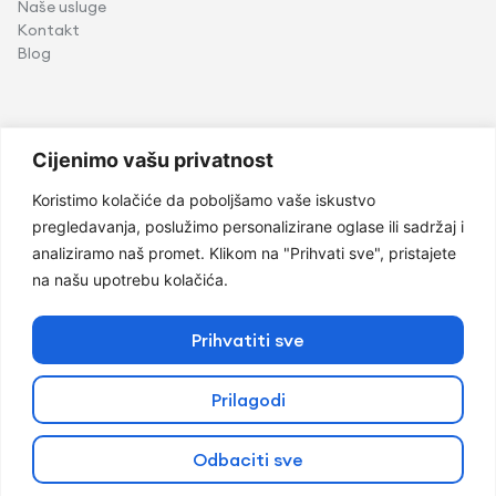
Naše usluge
Kontakt
Blog
Usluge
Cijenimo vašu privatnost
Implantologija
Koristimo kolačiće da poboljšamo vaše iskustvo
Oralna hirurgija
pregledavanja, poslužimo personalizirane oglase ili sadržaj i
Dječija stomatologija
analiziramo naš promet. Klikom na "Prihvati sve", pristajete
Ortodoncija
na našu upotrebu kolačića.
Parodontologija i oralna medicina
Estetska stomatologija
Konzervativna Stomatologija
Prihvatiti sve
Protetika
Prilagodi
@Copyright 2026 by Mondent
Odbaciti sve