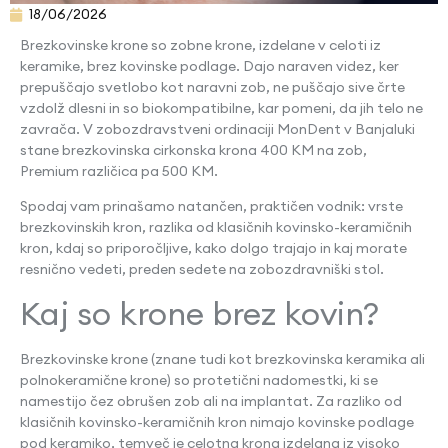
18/06/2026
Brezkovinske krone so zobne krone, izdelane v celoti iz
keramike, brez kovinske podlage. Dajo naraven videz, ker
prepuščajo svetlobo kot naravni zob, ne puščajo sive črte
vzdolž dlesni in so biokompatibilne, kar pomeni, da jih telo ne
zavrača. V zobozdravstveni ordinaciji MonDent v Banjaluki
stane brezkovinska cirkonska krona 400 KM na zob,
Premium različica pa 500 KM.
Spodaj vam prinašamo natančen, praktičen vodnik: vrste
brezkovinskih kron, razlika od klasičnih kovinsko-keramičnih
kron, kdaj so priporočljive, kako dolgo trajajo in kaj morate
resnično vedeti, preden sedete na zobozdravniški stol.
Kaj so krone brez kovin?
Brezkovinske krone (znane tudi kot brezkovinska keramika ali
polnokeramične krone) so protetični nadomestki, ki se
namestijo čez obrušen zob ali na implantat. Za razliko od
klasičnih kovinsko-keramičnih kron nimajo kovinske podlage
pod keramiko, temveč je celotna krona izdelana iz visoko