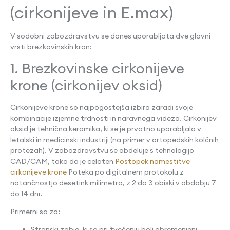
(cirkonijeve in E.max)
V sodobni zobozdravstvu se danes uporabljata dve glavni
vrsti brezkovinskih kron:
1. Brezkovinske cirkonijeve
krone (cirkonijev oksid)
Cirkonijeve krone so najpogostejša izbira zaradi svoje
kombinacije izjemne trdnosti in naravnega videza. Cirkonijev
oksid je tehnična keramika, ki se je prvotno uporabljala v
letalski in medicinski industriji (na primer v ortopedskih kolčnih
protezah). V zobozdravstvu se obdeluje s tehnologijo
CAD/CAM, tako da je celoten
Postopek namestitve
cirkonijeve krone
Poteka po digitalnem protokolu z
natančnostjo desetink milimetra, z 2 do 3 obiski v obdobju 7
do 14 dni.
Primerni so za:
Stranski zobje, ki so pri žvečenju bolj obremenjeni