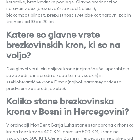
keramike, brez kovinske podlage. Glavne prednosti so
naraven videz (brez sive črte vzdolž dlesni),
biokompatibilnost, prepustnost svetlobe kot naravni zob in
trajnost od 10 do 20 let.
Katere so glavne vrste
brezkovinskih kron, ki so na
voljo?
Dve glavni vrsti: cirkonijeve krone (najmočnejše, uporabljajo
se za zadnje in sprednje zobe ter na vsadkih) in
steklokeramične krone E.max (najbolj naravnega videza,
predvsem za sprednje zobe).
Koliko stane brezkovinska
krona v Bosni in Hercegovini?
V ordinaciji MonDent Banja Luka stane standardna cirkonska
krona brez kovine 400 KM, premium 500 KM, krona na
vsadkih pa 500 KM. Cene v Bosni in Hercegovini se gibljejo od