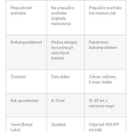
Prepustnost
Ne prepušča
Prepušča svetlobo
svetlobe
svetlobe
kot naravni zob
(izgleda
nenaravno)
Biokompatibilnost
Možna alergija
Popolnoma
na kovine pri
biokompatibilen
občutljivih
bolnikih
Čvrstost
Zelo dobro
Cirkon: odličen,
E.max: dober
Rok uporabnosti
8–15 let
10-20 let z
ustrezno nego
Cena (Banja
Spodnje
Višje (od 400 KM
Luka)
na zob)