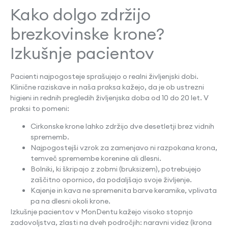
Kako dolgo zdržijo
brezkovinske krone?
Izkušnje pacientov
Pacienti najpogosteje sprašujejo o realni življenjski dobi.
Klinične raziskave in naša praksa kažejo, da je ob ustrezni
higieni in rednih pregledih življenjska doba od 10 do 20 let. V
praksi to pomeni:
Cirkonske krone lahko zdržijo dve desetletji brez vidnih
sprememb.
Najpogostejši vzrok za zamenjavo ni razpokana krona,
temveč spremembe korenine ali dlesni.
Bolniki, ki škripajo z zobmi (bruksizem), potrebujejo
zaščitno opornico, da podaljšajo svoje življenje.
Kajenje in kava ne spremenita barve keramike, vplivata
pa na dlesni okoli krone.
Izkušnje pacientov v MonDentu kažejo visoko stopnjo
zadovoljstva, zlasti na dveh področjih: naravni videz (krona