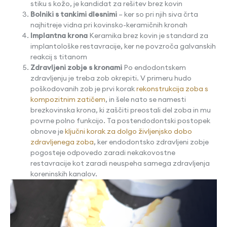
stiku s kožo, je kandidat za rešitev brez kovin
Bolniki s tankimi dlesnimi
– ker so pri njih siva črta
najhitreje vidna pri kovinsko-keramičnih kronah
Implantna krona
Keramika brez kovin je standard za
implantološke restavracije, ker ne povzroča galvanskih
reakcij s titanom
Zdravljeni zobje s kronami
Po endodontskem
zdravljenju je treba zob okrepiti. V primeru hudo
poškodovanih zob je prvi korak
rekonstrukcija zoba s
kompozitnim zatičem
, in šele nato se namesti
brezkovinska krona, ki zaščiti preostali del zoba in mu
povrne polno funkcijo. Ta postendodontski postopek
obnove je
ključni korak za dolgo življenjsko dobo
zdravljenega zoba
, ker endodontsko zdravljeni zobje
pogosteje odpovedo zaradi nekakovostne
restavracije kot zaradi neuspeha samega zdravljenja
koreninskih kanalov.