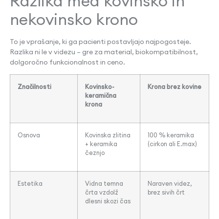
Razlika med kovinsko in
nekovinsko krono
To je vprašanje, ki ga pacienti postavljajo najpogosteje.
Razlika ni le v videzu – gre za material, biokompatibilnost,
dolgoročno funkcionalnost in ceno.
Značilnosti
Kovinsko-
Krona brez kovine
keramična
krona
Osnova
Kovinska zlitina
100 % keramika
+ keramika
(cirkon ali E.max)
čeznjo
Estetika
Vidna temna
Naraven videz,
črta vzdolž
brez sivih črt
dlesni skozi čas