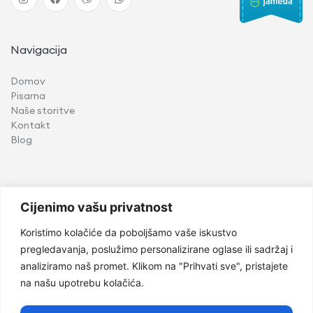
Navigacija
Domov
Pisarna
Naše storitve
Kontakt
Blog
Storitve
Cijenimo vašu privatnost
Implantologija
Koristimo kolačiće da poboljšamo vaše iskustvo
Oralna kirurgija
pregledavanja, poslužimo personalizirane oglase ili sadržaj i
Pediatrična stomatologija
analiziramo naš promet. Klikom na "Prihvati sve", pristajete
Ortodoncija
na našu upotrebu kolačića.
Parodontologija in oralna medicina
Kozmetično zobozdravstvo
Konzervativno zobozdravstvo