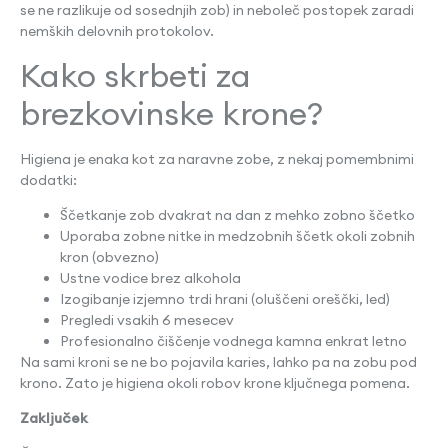
se ne razlikuje od sosednjih zob) in neboleč postopek zaradi
nemških delovnih protokolov.
Kako skrbeti za
brezkovinske krone?
Higiena je enaka kot za naravne zobe, z nekaj pomembnimi
dodatki:
Ščetkanje zob dvakrat na dan z mehko zobno ščetko
Uporaba zobne nitke in medzobnih ščetk okoli zobnih
kron (obvezno)
Ustne vodice brez alkohola
Izogibanje izjemno trdi hrani (oluščeni oreščki, led)
Pregledi vsakih 6 mesecev
Profesionalno čiščenje vodnega kamna enkrat letno
Na sami kroni se ne bo pojavila karies, lahko pa na zobu pod
krono. Zato je higiena okoli robov krone ključnega pomena.
Zaključek