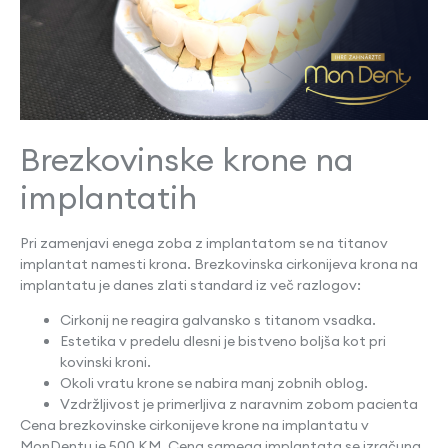
Brezkovinske krone na
implantatih
Pri zamenjavi enega zoba z implantatom se na titanov
implantat namesti krona. Brezkovinska cirkonijeva krona na
implantatu je danes zlati standard iz več razlogov:
Cirkonij ne reagira galvansko s titanom vsadka.
Estetika v predelu dlesni je bistveno boljša kot pri
kovinski kroni.
Okoli vratu krone se nabira manj zobnih oblog.
Vzdržljivost je primerljiva z naravnim zobom pacienta
Cena brezkovinske cirkonijeve krone na implantatu v
MonDentu je 500 KM. Cena samega implantata se izračuna