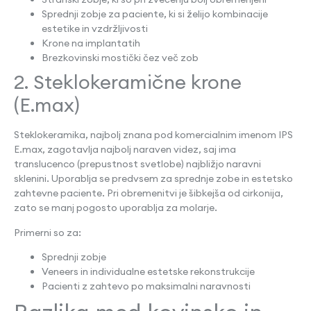
Sprednji zobje za paciente, ki si želijo kombinacije
estetike in vzdržljivosti
Krone na implantatih
Brezkovinski mostički čez več zob
2. Steklokeramične krone
(E.max)
Steklokeramika, najbolj znana pod komercialnim imenom IPS
E.max, zagotavlja najbolj naraven videz, saj ima
translucenco (prepustnost svetlobe) najbližjo naravni
sklenini. Uporablja se predvsem za sprednje zobe in estetsko
zahtevne paciente. Pri obremenitvi je šibkejša od cirkonija,
zato se manj pogosto uporablja za molarje.
Primerni so za:
Sprednji zobje
Veneers in individualne estetske rekonstrukcije
Pacienti z zahtevo po maksimalni naravnosti