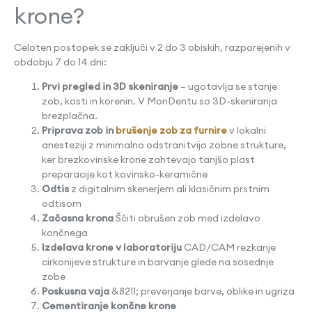
krone?
Celoten postopek se zaključi v 2 do 3 obiskih, razporejenih v
obdobju 7 do 14 dni:
Prvi pregled in 3D skeniranje
– ugotavlja se stanje
zob, kosti in korenin. V MonDentu so 3D-skeniranja
brezplačna.
Priprava zob in
brušenje zob za furnire
v lokalni
anesteziji z minimalno odstranitvijo zobne strukture,
ker brezkovinske krone zahtevajo tanjšo plast
preparacije kot kovinsko-keramične
Odtis
z digitalnim skenerjem ali klasičnim prstnim
odtisom
Začasna krona
Ščiti obrušen zob med izdelavo
končnega
Izdelava krone v laboratoriju
CAD/CAM rezkanje
cirkonijeve strukture in barvanje glede na sosednje
zobe
Poskusna vaja
&8211; preverjanje barve, oblike in ugriza
Cementiranje končne krone