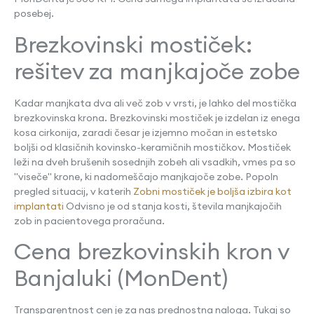
posebej.
Brezkovinski mostiček:
rešitev za manjkajoče zobe
Kadar manjkata dva ali več zob v vrsti, je lahko del mostička
brezkovinska krona. Brezkovinski mostiček je izdelan iz enega
kosa cirkonija, zaradi česar je izjemno močan in estetsko
boljši od klasičnih kovinsko-keramičnih mostičkov. Mostiček
leži na dveh brušenih sosednjih zobeh ali vsadkih, vmes pa so
"viseče" krone, ki nadomeščajo manjkajoče zobe. Popoln
pregled situacij, v katerih
Zobni mostiček je boljša izbira kot
implantati
Odvisno je od stanja kosti, števila manjkajočih
zob in pacientovega proračuna.
Cena brezkovinskih kron v
Banjaluki (MonDent)
Transparentnost cen je za nas prednostna naloga. Tukaj so