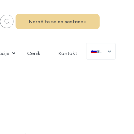
Naročite se na sestanek
SL
acije
Cenik
Kontakt
BA
DE
EN
ZH
IT