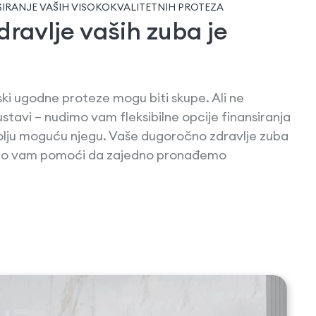
SIRANJE VAŠIH VISOKOKVALITETNIH PROTEZA
dravlje vaših zuba je
ski ugodne proteze mogu biti skupe. Ali ne
stavi – nudimo vam fleksibilne opcije finansiranja
jbolju moguću njegu. Vaše dugoročno zdravlje zuba
emo vam pomoći da zajedno pronađemo