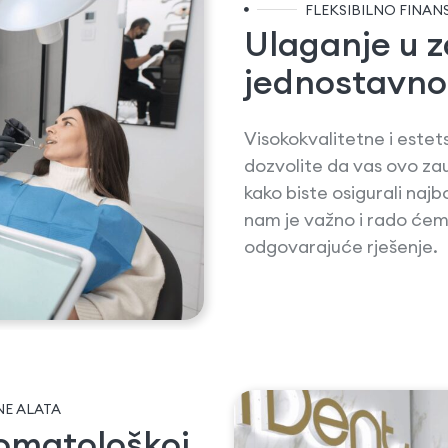
FLEKSIBILNO FINAN
Ulaganje u z
jednostavno
Visokokvalitetne i estet
dozvolite da vas ovo zau
kako biste osigurali na
nam je važno i rado ć
odgovarajuće rješenje.
NE ALATA
tomatološkoj