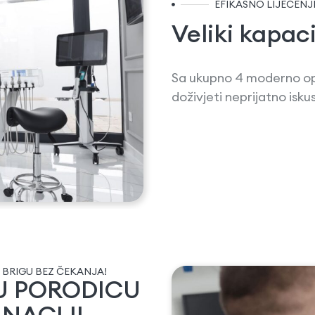
EFIKASNO LIJEČENJ
Veliki kapac
Sa ukupno 4 moderno op
doživjeti neprijatno is
 BRIGU BEZ ČEKANJA!
ŠU PORODICU
NACIJI