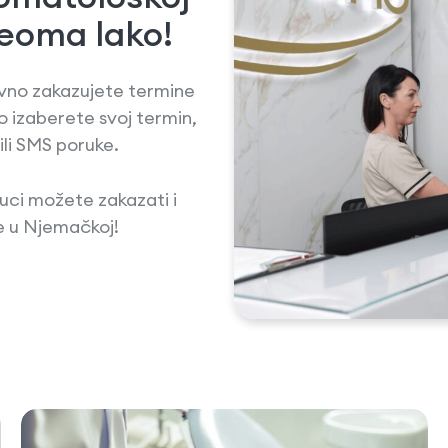
 veoma lako!
vno zakazujete termine
izaberete svoj termin,
li SMS poruke.
luci možete zakazati i
te u Njemačkoj!