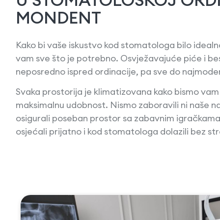
MONDENT
Kako bi vaše iskustvo kod stomatologa bilo idealn
vam sve što je potrebno. Osvježavajuće piće i be
neposredno ispred ordinacije, pa sve do najmode
Svaka prostorija je klimatizovana kako bismo vam u
maksimalnu udobnost. Nismo zaboravili ni naše na
osigurali poseban prostor sa zabavnim igračkama 
osjećali prijatno i kod stomatologa dolazili bez st