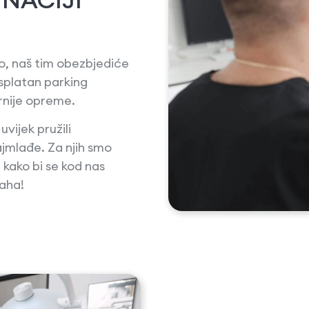
o, naš tim obezbjediće
splatan parking
rnije opreme.
vijek pružili
jmlađe. Za njih smo
kako bi se kod nas
raha!