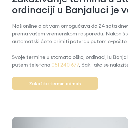
ordinaciji u Banjaluci je
Naš online alat vam omogućava da 24 sata dne
prema vašem vremenskom rasporedu. Nakon što 
automatski ćete primiti potvrdu putem e-pošte i
Svoje termine u stomatološkoj ordinaciji u Banja
putem telefona
051 240 677
, čak i ako se nalazi
Zakažite termin odmah