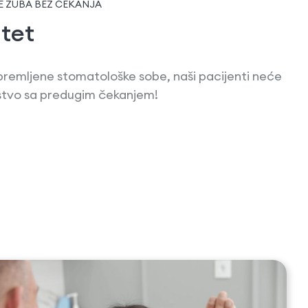
E ZUBA BEZ ČEKANJA
itet
remljene stomatološke sobe, naši pacijenti neće
kustvo sa predugim čekanjem!