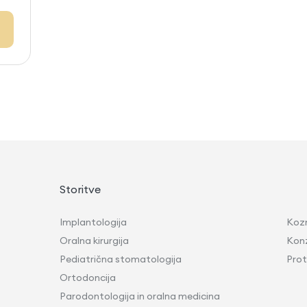
Storitve
Implantologija
Koz
Oralna kirurgija
Kon
Pediatrična stomatologija
Prot
Ortodoncija
Parodontologija in oralna medicina