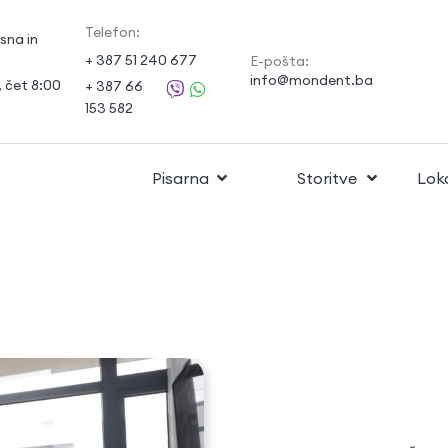
Telefon:
sna in
+ 387 51 240 677
E-pošta:
info@mondent.ba
, čet 8:00
+ 387 66
153 582
Pisarna
Storitve
Lok