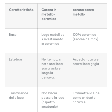
Caratteristiche
Corona in
corona senza
metallo-
metallo
ceramica
Base
Lega metallica
100% ceramica
+ rivestimento
(zircone o E.max)
in ceramica
Estetica
Nel tempo, si
Aspetto naturale,
nota una linea
senza linea grigia
scura visibile
lungo la
gengiva.
Trasmissione
Non lascia
Trasmette la luce
della luce
passare la luce
come un dente
(aspetto
naturale
innaturale)