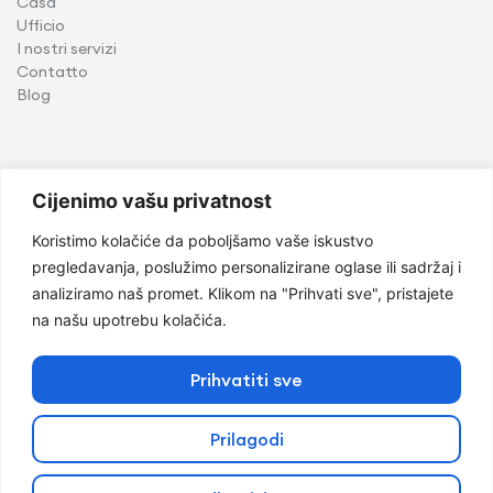
Casa
Ufficio
I nostri servizi
Contatto
Blog
Servizi
Cijenimo vašu privatnost
Implantologia
Koristimo kolačiće da poboljšamo vaše iskustvo
Chirurgia orale
pregledavanja, poslužimo personalizirane oglase ili sadržaj i
Odontoiatria pediatrica
analiziramo naš promet. Klikom na "Prihvati sve", pristajete
Ortodonzia
na našu upotrebu kolačića.
Parodontologia e medicina orale
Odontoiatria estetica
Odontoiatria conservativa
Prihvatiti sve
Protesi
Prilagodi
@Copyright 2026 di Mondent