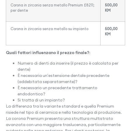
Corona in zirconia senza metallo Premium £8211;
500,00
per dente
KM
Corona in zirconia senza metallo su impianto
500,00
KM
Quali fattori influenzano il prezzo finale?
:
Numero di denti da inserire (il prezzo è calcolato per
dente)
È necessaria un'estensione dentale precedente
(addebitata separatamente)?
È necessario un precedente trattamento
endodontico?
Si tratta di un impianto?
La differenza tra la variante standard e quella Premium
risiede nel tipo di ceramica e nella tecnologia di produzione.
La corona Premium presenta una struttura multistrato
avanzata con una maggiore traslucenza, particolarmente
evidente nella zona anteriore. Per i denti posteriori, la