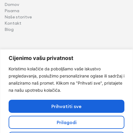
Domov
Pisarna
Naše storitve
Kontakt
Blog
Storitve
Cijenimo vašu privatnost
Implantologija
Koristimo kolačiće da poboljšamo vaše iskustvo
Oralna kirurgija
pregledavanja, poslužimo personalizirane oglase ili sadržaj i
Pediatrična stomatologija
analiziramo naš promet. Klikom na "Prihvati sve", pristajete
Ortodoncija
na našu upotrebu kolačića.
Parodontologija in oralna medicina
Kozmetično zobozdravstvo
Konzervativno zobozdravstvo
Prihvatiti sve
Protetika
Prilagodi
@Avtorske pravice 2026 avtorja Mondent