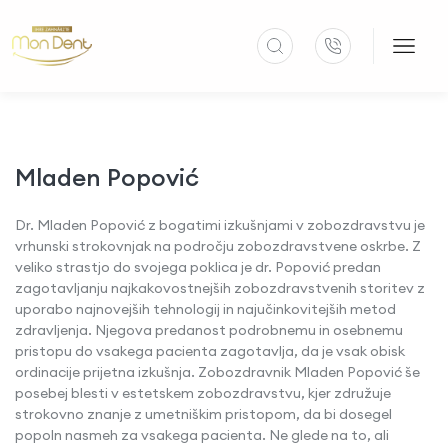
Mladen Popović
Dr. Mladen Popović z bogatimi izkušnjami v zobozdravstvu je
vrhunski strokovnjak na področju zobozdravstvene oskrbe. Z
veliko strastjo do svojega poklica je dr. Popović predan
zagotavljanju najkakovostnejših zobozdravstvenih storitev z
uporabo najnovejših tehnologij in najučinkovitejših metod
zdravljenja. Njegova predanost podrobnemu in osebnemu
pristopu do vsakega pacienta zagotavlja, da je vsak obisk
ordinacije prijetna izkušnja. Zobozdravnik Mladen Popović še
posebej blesti v estetskem zobozdravstvu, kjer združuje
strokovno znanje z umetniškim pristopom, da bi dosegel
popoln nasmeh za vsakega pacienta. Ne glede na to, ali