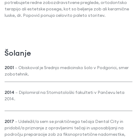
potrebujete redne zobozdravstvene preglede, ortodontsko
terapijo ali estetske posege, kot so beljenje zob ali keramične
luske, dr. Popović ponuja celovito paleto storitev.
Šolanje
2001
–
Obiskoval je Srednjo medicinsko šolo v Podgorici, smer
zobotehnik.
2014
– Diplomiral na Stomatološki fakulteti v Pančevu leta
2014.
2017
– Udeležil/a sem se praktičnega tečaja Dental City in
pridobil/a priznanje z opravljenimi tečaji in usposabljanji na
področju preparacije zob za fiksnoprotetične nadomestke,