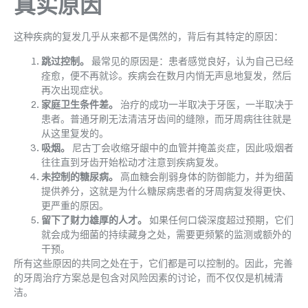
真实原因
这种疾病的复发几乎从来都不是偶然的，背后有其特定的原因：
跳过控制。
最常见的原因是：患者感觉良好，认为自己已经
痊愈，便不再就诊。疾病会在数月内悄无声息地复发，然后
再次出现症状。
家庭卫生条件差。
治疗的成功一半取决于牙医，一半取决于
患者。普通牙刷无法清洁牙齿间的缝隙，而牙周病往往就是
从这里复发的。
吸烟。
尼古丁会收缩牙龈中的血管并掩盖炎症，因此吸烟者
往往直到牙齿开始松动才注意到疾病复发。
未控制的糖尿病。
高血糖会削弱身体的防御能力，并为细菌
提供养分，这就是为什么糖尿病患者的牙周病复发得更快、
更严重的原因。
留下了财力雄厚的人才。
如果任何口袋深度超过预期，它们
就会成为细菌的持续藏身之处，需要更频繁的监测或额外的
干预。
所有这些原因的共同之处在于，它们都是可以控制的。因此，完善
的牙周治疗方案总是包含对风险因素的讨论，而不仅仅是机械清
洁。