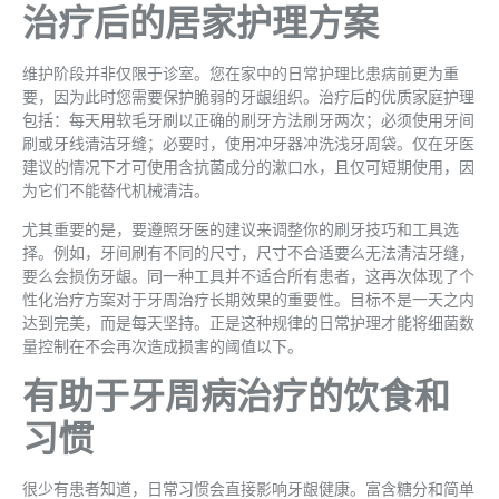
治疗后的居家护理方案
维护阶段并非仅限于诊室。您在家中的日常护理比患病前更为重
要，因为此时您需要保护脆弱的牙龈组织。治疗后的优质家庭护理
包括：每天用软毛牙刷以正确的刷牙方法刷牙两次；必须使用牙间
刷或牙线清洁牙缝；必要时，使用冲牙器冲洗浅牙周袋。仅在牙医
建议的情况下才可使用含抗菌成分的漱口水，且仅可短期使用，因
为它们不能替代机械清洁。
尤其重要的是，要遵照牙医的建议来调整你的刷牙技巧和工具选
择。例如，牙间刷有不同的尺寸，尺寸不合适要么无法清洁牙缝，
要么会损伤牙龈。同一种工具并不适合所有患者，这再次体现了个
性化治疗方案对于牙周治疗长期效果的重要性。目标不是一天之内
达到完美，而是每天坚持。正是这种规律的日常护理才能将细菌数
量控制在不会再次造成损害的阈值以下。
有助于牙周病治疗的饮食和
习惯
很少有患者知道，日常习惯会直接影响牙龈健康。富含糖分和简单