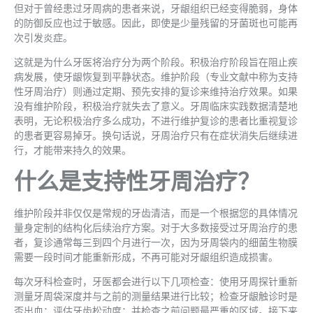
但对于曾经患过牙周病的患者来说，牙龈组织已经变得脆弱，身体
的防御反应也过于敏感。因此，即使是少量残留的牙菌斑也可能再
次引发炎症。
这就是为什么牙医将治疗分为两个阶段。积极治疗阶段旨在阻止疾
病发展，使牙龈恢复到平静状态。维护阶段（专业文献中称为支持
性牙周治疗）则通过定期、预先安排的复诊来维持治疗效果。如果
没有维护阶段，积极治疗就失去了意义。牙周临床实践数据清楚地
表明，无论积极治疗多么成功，不进行维护复诊的患者比重视复诊
的患者更容易掉牙。换句话说，牙周治疗只有在症状消失后继续进
行，才能带来持久的效果。
什么是支持性牙周治疗？
维护阶段并非仅仅是常规的牙齿清洁，而是一个根据您的具体情况
量身定制的结构化后续治疗方案。对于大多数接受过牙周治疗的患
者，复诊通常每三到四个月进行一次，因为牙周袋内的细菌生物膜
需要一段时间才能重新形成，不再可能对牙龈组织造成损害。
每次牙科检查时，牙医都会进行以下几项检查：使用牙周探针重新
测量牙周袋深度并与之前的测量结果进行比较；检查牙龈触诊时是
否出血；评估牙齿松动度；并检查之前问题最严重的区域。接下来