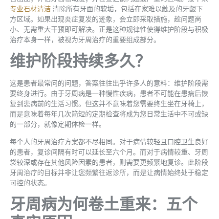
专业石材清洁
清除所有牙面的软垢，包括在家难以触及的牙龈下
方区域。如果出现炎症复发的迹象，会立即采取措施，趁问题尚
小、无需重大干预即可解决。正是这种规律性使得维护阶段与积极
治疗本身一样，被视为牙周治疗的重要组成部分。
维护阶段持续多久？
这是患者最常问的问题，答案往往出乎许多人的意料：维护阶段需
要终身进行。由于牙周病是一种慢性疾病，患者不可能在患病后恢
复到患病前的生活习惯。但这并不意味着您需要终生坐在牙椅上，
而是意味着每年几次简短的定期检查将成为您日常生活中不可或缺
的一部分，就像定期体检一样。
每个人的牙周治疗方案都不尽相同。对于病情较轻且口腔卫生良好
的患者，复诊间隔有时可以延长至六个月。而对于病情较重、牙周
袋较深或存在其他风险因素的患者，则需要更频繁地复诊。此阶段
牙周治疗的目标并非让您频繁往返诊所，而是让病情始终处于稳定
可控的状态。
牙周病为何卷土重来：五个