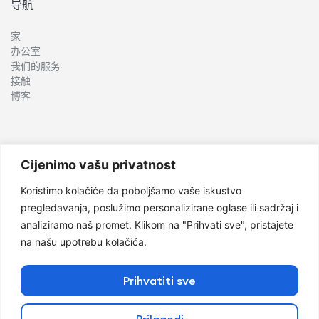
导航
家
办公室
我们的服务
接触
博客
服务
Cijenimo vašu privatnost
种植学
Koristimo kolačiće da poboljšamo vaše iskustvo
口腔外科
pregledavanja, poslužimo personalizirane oglase ili sadržaj i
儿童牙科
analiziramo naš promet. Klikom na "Prihvati sve", pristajete
正畸
na našu upotrebu kolačića.
牙周病学和口腔医学
美容牙科
保守牙科
Prihvatiti sve
假肢
Prilagodi