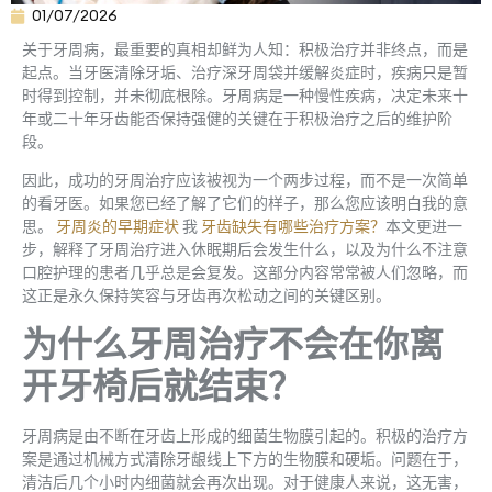
01/07/2026
关于牙周病，最重要的真相却鲜为人知：积极治疗并非终点，而是
起点。当牙医清除牙垢、治疗深牙周袋并缓解炎症时，疾病只是暂
时得到控制，并未彻底根除。牙周病是一种慢性疾病，决定未来十
年或二十年牙齿能否保持强健的关键在于积极治疗之后的维护阶
段。
因此，成功的牙周治疗应该被视为一个两步过程，而不是一次简单
的看牙医。如果您已经了解了它们的样子，那么您应该明白我的意
思。
牙周炎的早期症状
我
牙齿缺失有哪些治疗方案？
本文更进一
步，解释了牙周治疗进入休眠期后会发生什么，以及为什么不注意
口腔护理的患者几乎总是会复发。这部分内容常常被人们忽略，而
这正是永久保持笑容与牙齿再次松动之间的关键区别。
为什么牙周治疗不会在你离
开牙椅后就结束？
牙周病是由不断在牙齿上形成的细菌生物膜引起的。积极的治疗方
案是通过机械方式清除牙龈线上下方的生物膜和硬垢。问题在于，
清洁后几个小时内细菌就会再次出现。对于健康人来说，这无害，