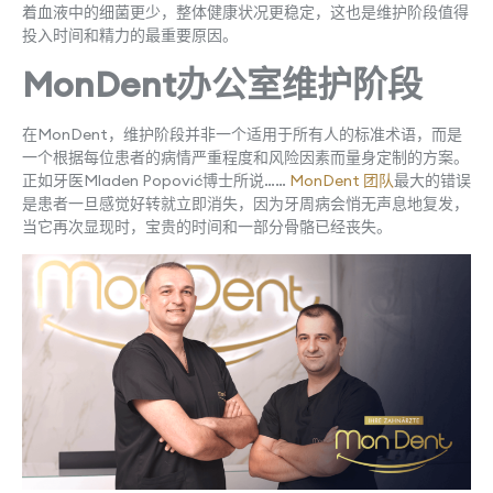
着血液中的细菌更少，整体健康状况更稳定，这也是维护阶段值得
投入时间和精力的最重要原因。
MonDent办公室维护阶段
在MonDent，维护阶段并非一个适用于所有人的标准术语，而是
一个根据每位患者的病情严重程度和风险因素而量身定制的方案。
正如牙医Mladen Popović博士所说……
MonDent 团队
最大的错误
是患者一旦感觉好转就立即消失，因为牙周病会悄无声息地复发，
当它再次显现时，宝贵的时间和一部分骨骼已经丧失。