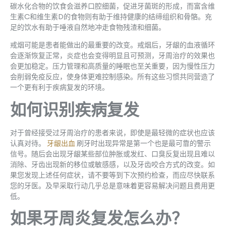
碳水化合物的饮食会滋养口腔细菌，促进牙菌斑的形成，而富含维
生素C和维生素D的食物则有助于维持健康的结缔组织和骨骼。充
足的饮水有助于唾液自然地冲走食物残渣和细菌。
戒烟可能是患者能做出的最重要的改变。戒烟后，牙龈的血液循环
会逐渐恢复正常，炎症也会变得明显且可预测，牙周治疗的效果也
会更加稳定。压力管理和高质量的睡眠也至关重要，因为慢性压力
会削弱免疫反应，使身体更难控制感染。所有这些习惯共同营造了
一个更有利于疾病复发的环境。
如何识别疾病复发
对于曾经接受过牙周治疗的患者来说，即使是最轻微的症状也应该
认真对待。
牙龈出血
刷牙时出现异常是第一个也是最可靠的警示
信号。随后会出现牙龈某些部位肿胀或发红、口臭反复出现且难以
消除、牙齿出现新的移位或敏感感，以及牙齿咬合方式的改变。如
果您发现上述任何症状，请不要等到下次预约检查，而应尽快联系
您的牙医。及早采取行动几乎总是意味着更容易解决问题且费用更
低。
如果牙周炎复发怎么办？