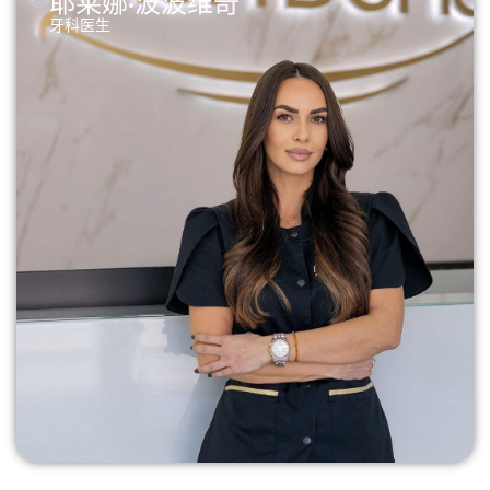
耶莱娜·波波维奇
牙科医生