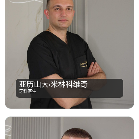
亚历山大·米林科维奇（Aleksandar Milinković），牙科
博士，1985年4月27日出生于特雷比涅。他在加茨科
（Gacko）的“佩罗·斯利耶普切维奇”（Pero
Slijepčević）中学完成高中学业，之后进入福查
亚历山大·米林科维奇
（Foča）医学院学习。2015年，他毕业并获得牙科博士
牙科医生
学位。