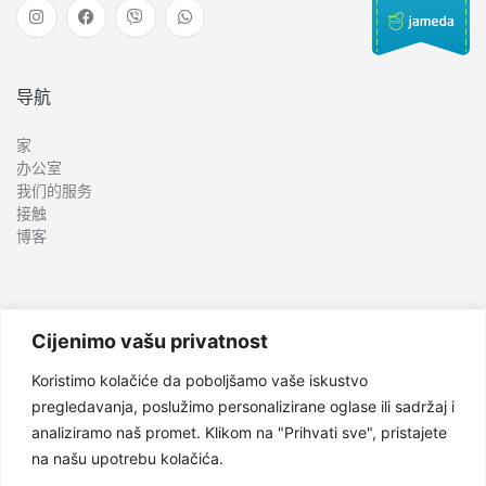
导航
家
办公室
我们的服务
接触
博客
服务
Cijenimo vašu privatnost
种植学
Koristimo kolačiće da poboljšamo vaše iskustvo
口腔外科
pregledavanja, poslužimo personalizirane oglase ili sadržaj i
儿童牙科
analiziramo naš promet. Klikom na "Prihvati sve", pristajete
正畸
na našu upotrebu kolačića.
牙周病学和口腔医学
美容牙科