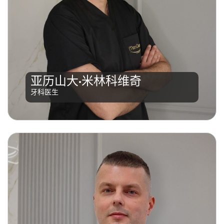
亚历山大·米林科维奇（Aleksandar Milinković），牙科
博士，1985年4月27日出生于特雷比涅。他在加茨科
（Gacko）的“佩罗·斯利耶普切维奇”（Pero
Slijepčević）中学完成高中学业，之后进入福查
亚历山大·米林科维奇
（Foča）医学院学习。2015年，他毕业并获得牙科博士
牙科医生
学位。