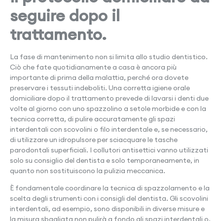
seguire dopo il
trattamento.
La fase di mantenimento non si limita allo studio dentistico.
Ciò che fate quotidianamente a casa è ancora più
importante di prima della malattia, perché ora dovete
preservare i tessuti indeboliti. Una corretta igiene orale
domiciliare dopo il trattamento prevede di lavarsi i denti due
volte al giorno con uno spazzolino a setole morbide e con la
tecnica corretta, di pulire accuratamente gli spazi
interdentali con scovolini o filo interdentale e, se necessario,
di utilizzare un idropulsore per sciacquare le tasche
parodontali superficiali. I collutori antisettici vanno utilizzati
solo su consiglio del dentista e solo temporaneamente, in
quanto non sostituiscono la pulizia meccanica.
È fondamentale coordinare la tecnica di spazzolamento e la
scelta degli strumenti con i consigli del dentista. Gli scovolini
interdentali, ad esempio, sono disponibili in diverse misure e
la misura sbagliata non pulirà a fondo gli spazi interdentali o,