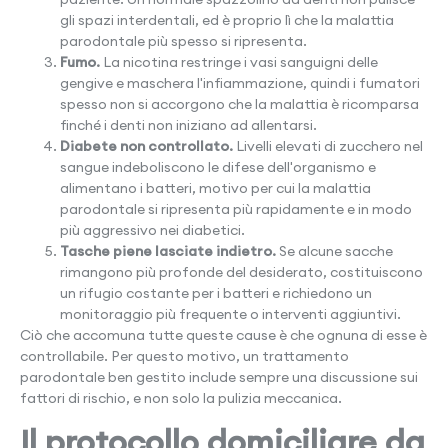
gli spazi interdentali, ed è proprio lì che la malattia
parodontale più spesso si ripresenta.
Fumo.
La nicotina restringe i vasi sanguigni delle
gengive e maschera l'infiammazione, quindi i fumatori
spesso non si accorgono che la malattia è ricomparsa
finché i denti non iniziano ad allentarsi.
Diabete non controllato.
Livelli elevati di zucchero nel
sangue indeboliscono le difese dell'organismo e
alimentano i batteri, motivo per cui la malattia
parodontale si ripresenta più rapidamente e in modo
più aggressivo nei diabetici.
Tasche piene lasciate indietro.
Se alcune sacche
rimangono più profonde del desiderato, costituiscono
un rifugio costante per i batteri e richiedono un
monitoraggio più frequente o interventi aggiuntivi.
Ciò che accomuna tutte queste cause è che ognuna di esse è
controllabile. Per questo motivo, un trattamento
parodontale ben gestito include sempre una discussione sui
fattori di rischio, e non solo la pulizia meccanica.
Il protocollo domiciliare da