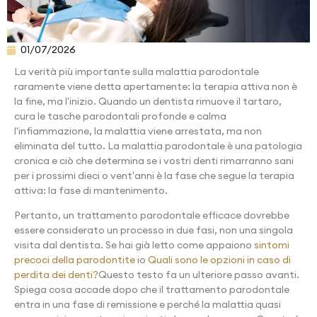
01/07/2026
La verità più importante sulla malattia parodontale
raramente viene detta apertamente: la terapia attiva non è
la fine, ma l'inizio. Quando un dentista rimuove il tartaro,
cura le tasche parodontali profonde e calma
l'infiammazione, la malattia viene arrestata, ma non
eliminata del tutto. La malattia parodontale è una patologia
cronica e ciò che determina se i vostri denti rimarranno sani
per i prossimi dieci o vent'anni è la fase che segue la terapia
attiva: la fase di mantenimento.
Pertanto, un trattamento parodontale efficace dovrebbe
essere considerato un processo in due fasi, non una singola
visita dal dentista. Se hai già letto come appaiono
sintomi
precoci della parodontite
io
Quali sono le opzioni in caso di
perdita dei denti?
Questo testo fa un ulteriore passo avanti.
Spiega cosa accade dopo che il trattamento parodontale
entra in una fase di remissione e perché la malattia quasi