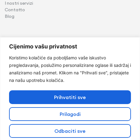
I nostri servizi
Contatto
Blog
Servizi
Cijenimo vašu privatnost
Implantologia
Koristimo kolačiće da poboljšamo vaše iskustvo
Chirurgia orale
pregledavanja, poslužimo personalizirane oglase ili sadržaj i
Odontoiatria pediatrica
analiziramo naš promet. Klikom na "Prihvati sve", pristajete
Ortodonzia
na našu upotrebu kolačića.
Parodontologia e medicina orale
Odontoiatria estetica
Odontoiatria conservativa
Prihvatiti sve
Protesi
Prilagodi
@Copyright 2026 di Mondent
Odbaciti sve