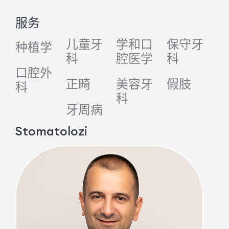
服务
儿童牙
学和口
保守牙
种植学
科
腔医学
科
口腔外
正畸
美容牙
假肢
科
科
牙周病
Stomatolozi