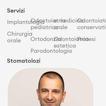
Servizi
Odontoiatria
e medicina
Odontoiat
Implantologia
pediatrica
orale
conservat
Chirurgia
Ortodonzia
Odontoiatria
Protesi
orale
estetica
Parodontologia
Stomatolozi