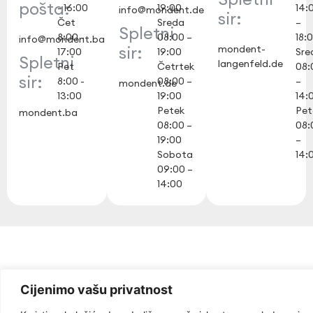
pošta:
- 16:00
19:00
14:
info@mondent.de
sir:
Čet
Sreda
–
Spletni
8:00 -
08:00 –
18:
info@mondent.ba
sir:
mondent-
17:00
19:00
Sre
Spletni
langenfeld.de
Pet
Četrtek
08:
sir:
8:00 -
08:00 –
–
mondent.de
13:00
19:00
14:
Petek
Pet
mondent.ba
08:00 –
08:
19:00
–
Sobota
14:
09:00 –
14:00
Cijenimo vašu privatnost