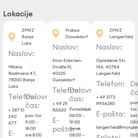
Lokacije
ZMVZ
Praksa
ZMVZ
Banja
Düsseldorf
Langenfeld
Luka
Naslov:
Naslov:
Naslov:
Erna-Eckstein-
Opladener Str.
Milana
Straße 10,
146, 40764
Radmana 47,
40225
Langenfeld
78000 Banja
Düsseldorf
Telefon:
De
Luka
Telefon:
Delovni
ča
Telefon:
Delovni
čas:
+ 49 2173
pon
čas:
+ 49 211
9936280
Ponedeljek
tor.
+ 387 51
155520
E-pošta:
pon-tor
08:00 –
čet
240
E-
9:00 -
19:00
08:
677
pošta:
langenfeld@monden
18:00
Torek
–
E-
sre 8:00
08:00 –
13:
Spletni