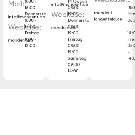
8:00 -
Mittwoch
–
Mail:
info@mondent.de
16:00
08:00 –
18:
Webkäse:
mondent-
Donnerstag
19:00
Mit
info@mondent.ba
langenfeld.de
8:00 -
Donnerstag
08:
Webkäse:
17:00
08:00 –
–
mondent.de
Freitag
19:00
14:
8:00 -
Freitag
Fre
mondent.ba
13:00
08:00 –
08:
19:00
–
Samstag
14:
09:00 –
14:00