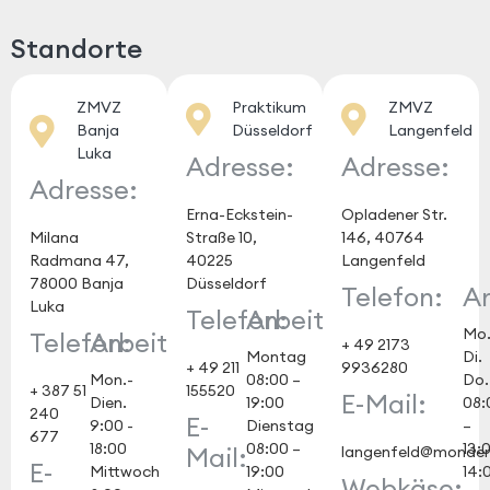
Standorte
ZMVZ
Praktikum
ZMVZ
Banja
Düsseldorf
Langenfeld
Luka
Adresse:
Adresse:
Adresse:
Erna-Eckstein-
Opladener Str.
Milana
Straße 10,
146, 40764
Radmana 47,
40225
Langenfeld
78000 Banja
Düsseldorf
Telefon:
Ar
Luka
Telefon:
Arbeitszeit:
Mo
Telefon:
Arbeitszeit:
+ 49 2173
Montag
Di.
+ 49 211
9936280
Mon.-
08:00 –
Do.
+ 387 51
155520
E-Mail:
Dien.
19:00
08:
240
E-
9:00 -
Dienstag
–
677
18:00
08:00 –
13:
Mail:
langenfeld@monden
E-
Mittwoch
19:00
14:
Webkäse: