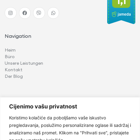
Navigation
Heim
Büro
Unsere Leistungen
Kontakt
Der Blog
Leistungen
Cijenimo vašu privatnost
Implantologie
Koristimo kolačiće da poboljšamo vaše iskustvo
Oralchirurgie
pregledavanja, poslužimo personalizirane oglase ili sadržaj i
Kinderzahnheilkunde
analiziramo naš promet. Klikom na "Prihvati sve", pristajete
Kieferorthopädie