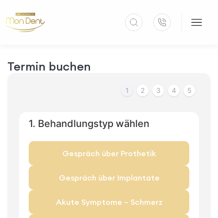
Termin buchen
1
2
3
4
5
1. Behandlungstyp wählen
Gespräch über Prothetik
Gespräch über Implantate
Akute Symptome – Schmerz