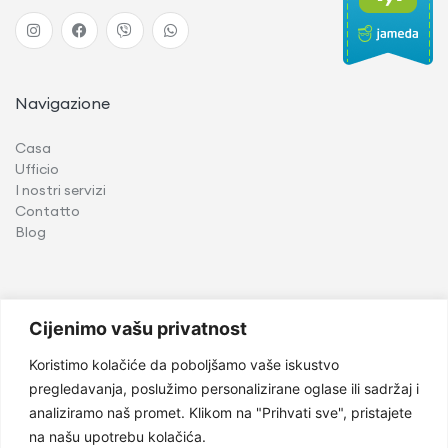
Navigazione
Casa
Ufficio
I nostri servizi
Contatto
Blog
Servizi
Cijenimo vašu privatnost
Implantologia
Koristimo kolačiće da poboljšamo vaše iskustvo
Chirurgia orale
pregledavanja, poslužimo personalizirane oglase ili sadržaj i
Odontoiatria pediatrica
analiziramo naš promet. Klikom na "Prihvati sve", pristajete
Ortodonzia
na našu upotrebu kolačića.
Parodontologia e medicina orale